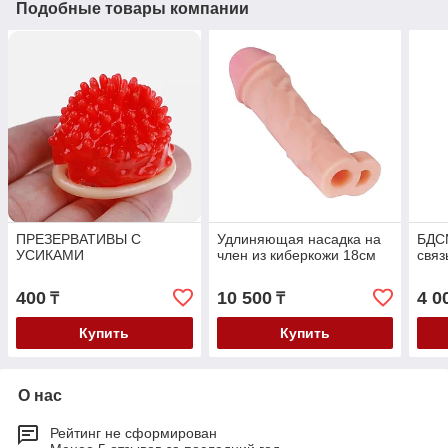
Подобные товары компании
ПРЕЗЕРВАТИВЫ С
Удлиняющая насадка на
БДС
УСИКАМИ
член из киберкожи 18см
связ
400
10 500
4 0
₸
₸
Купить
Купить
О нас
Рейтинг не сформирован