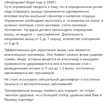
обнародовал Kegel еще в 1948 г.
Cуть упражнений сводится к тому, что в определенном ритме
надо сокращать мышцы промежности,одновременно
втягивая внутрь анальный сфинктер и напрягая ягодицы.
Упражнения необходимо выполнять в положении на спине, в
коленно-локтевом, стопо-кистевом, стопо-локтевом
положении. На вдохе должно происходить сокращение
мышц, на выдохе — расслабление. Длительность
напряжения мышц от 2 до 7 секунд, количество повторений
от 3 до 8.
Эффективными для укрепления мышц таза являются
влaгaлищные тренажеры. Они бывают разных форм (шарики,
оливки, яйца), которые вводятся во влагалище и мышцами
пpoмежнoсти удерживаются в нем в положении стоя с
разведенными ногами от 5 сек до 1-2 минут, постепенно
увеличивается вес тренажеров.
Не стоит испытывать сekсyaльный дискомфорт и постоянно
лечиться от воспалительных заболеваний!
Тренированные мышцы тазового дна подарят не только
женское здоровье, но и большой спектр удовольствий Вам и
Вашему партнёру!