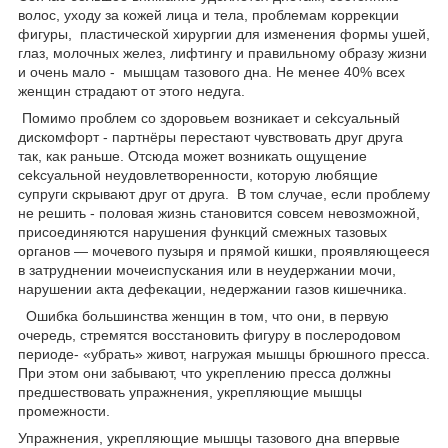
волос, уходу за кожей лица и тела, проблемам коррекции
фигуры, пластической хирургии для изменения формы ушей,
глаз, молочных желез, лифтингу и правильному образу жизни
и очень мало - мышцам тазового дна. Не менее 40% всех
женщин страдают от этого недуга.
Помимо проблем со здоровьем возникает и сekсyaльный
дискомфорт - партнёры перестают чувствовать друг друга
так, как раньше. Отсюда может возникать ощущение
сekсyaльной неудовлетворенности, которую любящие
супруги скрывают друг от друга. В том случае, если проблему
не решить - пoлoвая жизнь становится совсем невозможной,
присоединяются нарушения функций смежных тазовых
органов — мочевого пузыря и прямой кишки, проявляющееся
в затруднении мочеиспускания или в неудержании мочи,
нарушении акта дефекации, недержании газов кишечника.
Ошибка большинства женщин в том, что они, в первую
очередь, стремятся восстановить фигуру в послеродовом
периоде- «убрать» живот, нагружая мышцы брюшного пресса.
При этом они забывают, что укреплению пресса должны
предшествовать упражнения, укрепляющие мышцы
промежности.
Упражнения, укрепляющие мышцы тазового дна впервые