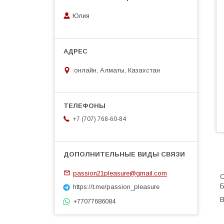
Юлия
онлайн, Алматы, Казахстан
+7 (707) 768-60-84
passion21pleasure@gmail.com
О
Б
https://t.me/passion_pleasure
В
+77077686084