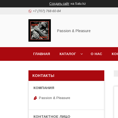
Создать сайт
на Satu.kz
+7 (707) 768-60-84
Passion & Pleasure
ГЛАВНАЯ
КАТАЛОГ
О НАС
КО
КОНТАКТЫ
Passion & Pleasure