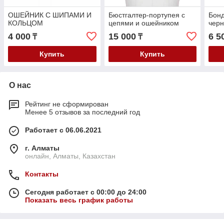
ОШЕЙНИК С ШИПАМИ И
Бюстгалтер-портупея с
Бонд
КОЛЬЦОМ
цепями и ошейником
чер
4 000
15 000
6 5
₸
₸
Купить
Купить
О нас
Рейтинг не сформирован
Менее 5 отзывов за последний год
Работает с 06.06.2021
г. Алматы
онлайн, Алматы, Казахстан
Контакты
Сегодня работает с 00:00 до 24:00
Показать весь график работы