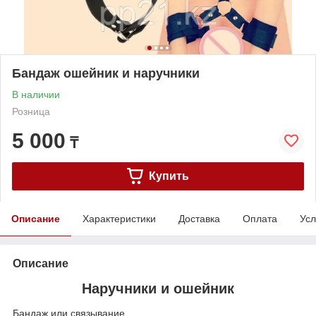
Бандаж ошейник и наручники
В наличии
Розница
5 000
₸
Купить
Описание
Характеристики
Доставка
Оплата
Усл
Описание
Наручники и ошейник
Бандаж или связывание