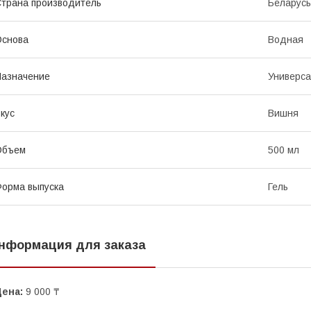
трана производитель
Беларусь
Основа
Водная
азначение
Универс
кус
Вишня
Объем
500 мл
орма выпуска
Гель
нформация для заказа
Цена:
9 000 ₸