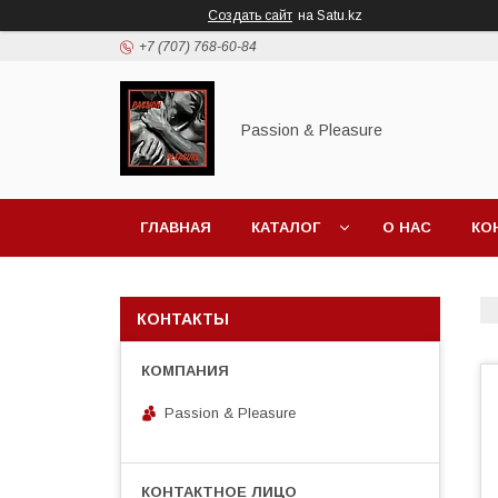
Создать сайт
на Satu.kz
+7 (707) 768-60-84
Passion & Pleasure
ГЛАВНАЯ
КАТАЛОГ
О НАС
КО
КОНТАКТЫ
Passion & Pleasure