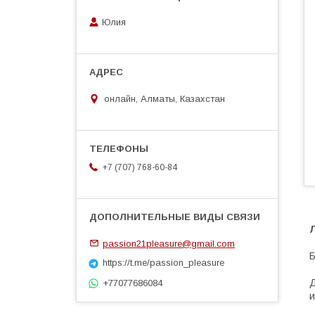
Юлия
онлайн, Алматы, Казахстан
+7 (707) 768-60-84
passion21pleasure@gmail.com
Б
https://t.me/passion_pleasure
Д
+77077686084
и