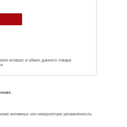
трен возврат и обмен данного товара
ва
снове.
 коже интимных зон невероятную увлажнённость