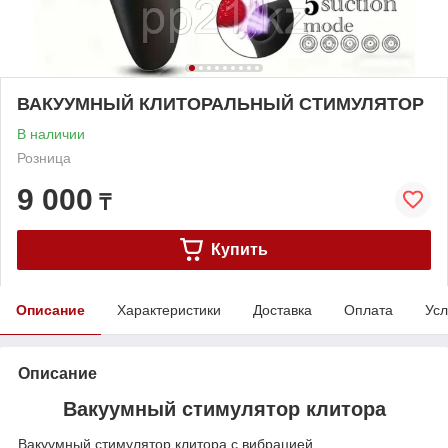
ВАКУУМНЫЙ КЛИТОРАЛЬНЫЙ СТИМУЛЯТОР
В наличии
Розница
9 000
₸
Купить
Описание
Характеристики
Доставка
Оплата
Усл
Описание
Вакуумный стимулятор клитора
Вакуумный стимулятор клитора с вибрацией