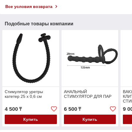
Все условия возврата
Подобные товары компании
Стимулятор уретры
АНАЛЬНЫЙ
ВАК
катетер 25 х 0,6 см
СТИМУЛЯТОР ДЛЯ ПАР
КЛИ
СТИ
4 500
6 500
9 0
₸
₸
Купить
Купить