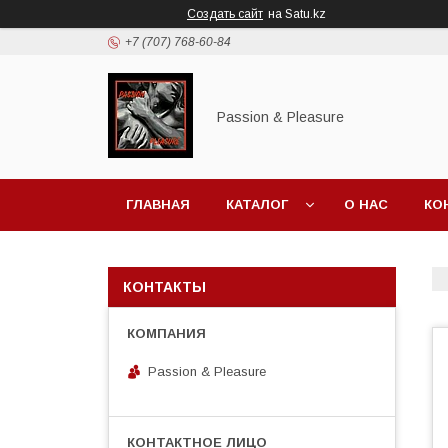
Создать сайт
на Satu.kz
+7 (707) 768-60-84
Passion & Pleasure
ГЛАВНАЯ
КАТАЛОГ
О НАС
КО
КОНТАКТЫ
Passion & Pleasure