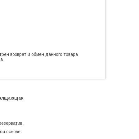
трен возврат и обмен данного товара
ва
толщающая
резерватив.
ой основе.