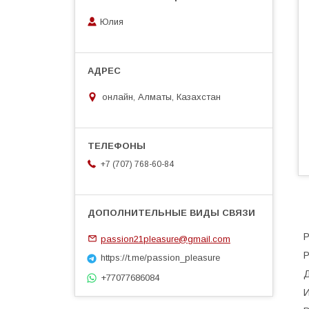
Юлия
онлайн, Алматы, Казахстан
+7 (707) 768-60-84
Р
passion21pleasure@gmail.com
Р
https://t.me/passion_pleasure
Д
+77077686084
И