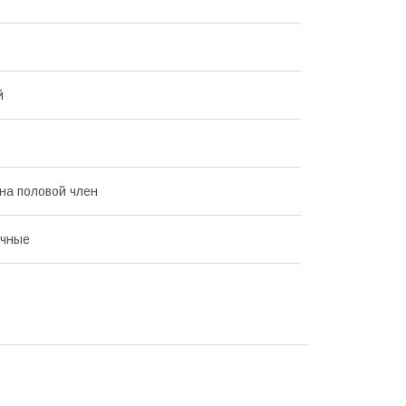
й
на половой член
ичные