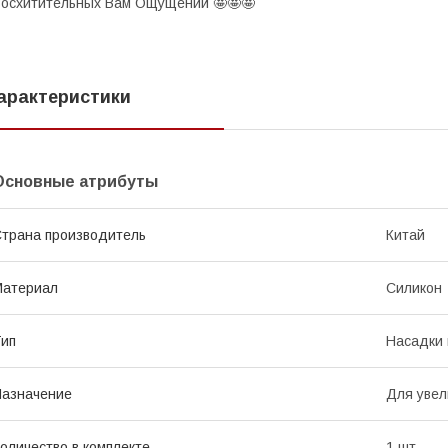
осхитительных Вам Ощущений 🤩🤩🤩
арактеристики
Основные атрибуты
трана производитель
Китай
Материал
Силикон
ип
Насадки 
азначение
Для увел
оличество в комплекте
1 шт