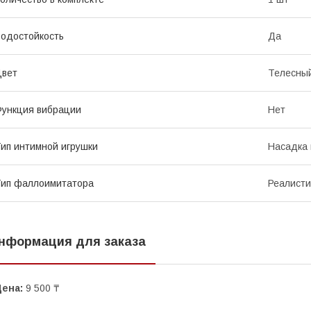
одостойкость
Да
Цвет
Телесны
ункция вибрации
Нет
ип интимной игрушки
Насадка 
ип фаллоимитатора
Реалист
нформация для заказа
Цена:
9 500 ₸