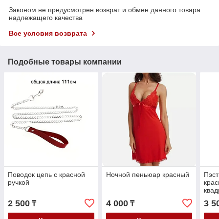
Законом не предусмотрен возврат и обмен данного товара
надлежащего качества
Все условия возврата
Подобные товары компании
Поводок цепь с красной
Ночной пеньюар красный
Пэст
ручкой
кра
квад
2 500
4 000
3 5
₸
₸