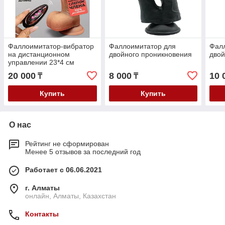
Фаллоимитатор-вибратор
Фаллоимитатор для
Фал
на дистанционном
двойного проникновения
двой
управлении 23*4 см
20 000
8 000
10 
₸
₸
Купить
Купить
О нас
Рейтинг не сформирован
Менее 5 отзывов за последний год
Работает с 06.06.2021
г. Алматы
онлайн, Алматы, Казахстан
Контакты