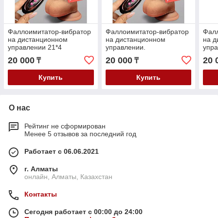
Фаллоимитатор-вибратор
Фаллоимитатор-вибратор
Фал
на дистанционном
на дистанционном
на д
управлении 21*4
управлении.
упра
20 000
20 000
20 
₸
₸
Купить
Купить
О нас
Рейтинг не сформирован
Менее 5 отзывов за последний год
Работает с 06.06.2021
г. Алматы
онлайн, Алматы, Казахстан
Контакты
Сегодня работает с 00:00 до 24:00