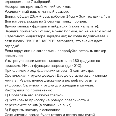
одновременно 7 вибраций.
Невероятно приятный мягкий силикон.
Реалистичный вид, отличный размер.
Длина: общая 23см + 3см, рабочая 14см + 3см, толщина 4см
Для нагрева зажать на 2 секунды копку прогрев.
Другая кнопка - фрикции и вибрация (также на пульте).
Зарядка примерно 1-2 час, можно больше, но не на всю ночь!
Отдельного индикатора зарядки нет, но когда подключаете к
сети кнопки "ВКЛ" и "НАГРЕВ" загорятся, это значит идёт
зарядка!
Если вдруг они не загорелись, попробуйте вставить штекер
посильнее.
Угол регулировки можно выставлять на 180 градусов на
присоске. Имеет функцию нагрева (до 40°С).
При фрикциях ход фаллоимитатора - 3 сантиметра.
Эротическая игрушка доведет Вас до оргазма за считанные
минуты. Реалистичное движение и рельеф погрузит в
эйфорию. Отличная игрушка для женщин и мужчин.
Инструкция по применению:
1) Протереть его влажной тряпкой.
2) Установите присоску на ровную поверхность и
переключите зажим(в положение вниз)
3) Вкрутить насадку в основание.
Секс игрушка всегда будет готова и всегда под рукой.