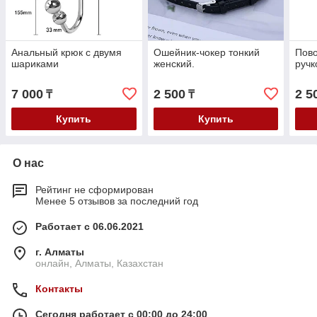
Анальный крюк с двумя
Ошейник-чокер тонкий
Пово
шариками
женский.
ручк
7 000
2 500
2 5
₸
₸
Купить
Купить
О нас
Рейтинг не сформирован
Менее 5 отзывов за последний год
Работает с 06.06.2021
г. Алматы
онлайн, Алматы, Казахстан
Контакты
Сегодня работает с 00:00 до 24:00