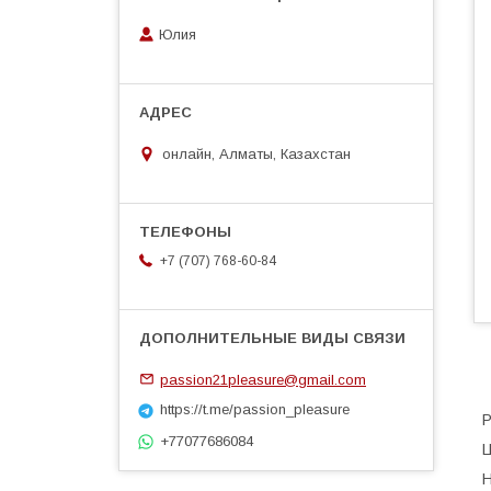
Юлия
онлайн, Алматы, Казахстан
+7 (707) 768-60-84
passion21pleasure@gmail.com
https://t.me/passion_pleasure
Р
+77077686084
Ц
Н