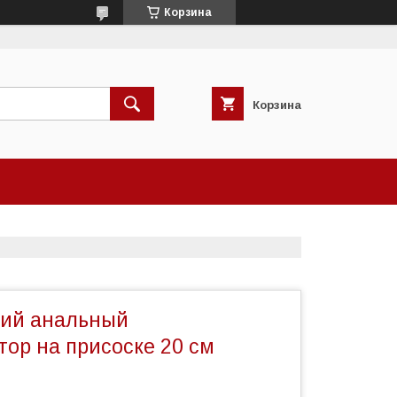
Корзина
Корзина
кий aнaльный
ор на присоске 20 см