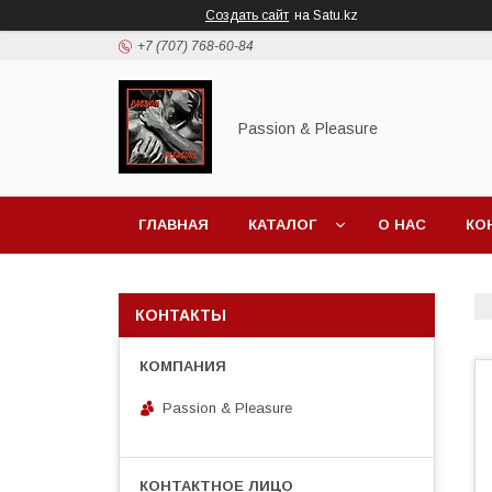
Создать сайт
на Satu.kz
+7 (707) 768-60-84
Passion & Pleasure
ГЛАВНАЯ
КАТАЛОГ
О НАС
КО
КОНТАКТЫ
Passion & Pleasure