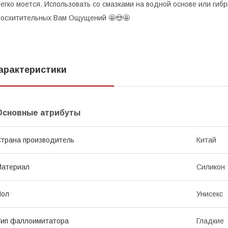
егко моется. Использовать со смазками на водной основе или ги
осхитительных Вам Ощущений 🤩😍🤩
арактеристики
Основные атрибуты
трана производитель
Китай
Материал
Силикон
Пол
Унисекс
ип фаллоимитатора
Гладкие