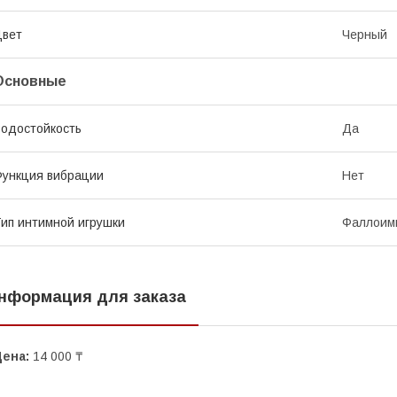
Цвет
Черный
Основные
одостойкость
Да
ункция вибрации
Нет
ип интимной игрушки
Фаллоим
нформация для заказа
Цена:
14 000 ₸