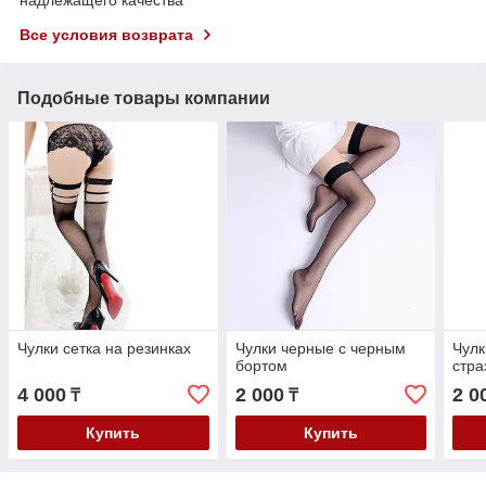
Все условия возврата
Подобные товары компании
Чулки сетка на резинках
Чулки черные с черным
Чулк
бортом
стра
4 000
2 000
2 0
₸
₸
Купить
Купить