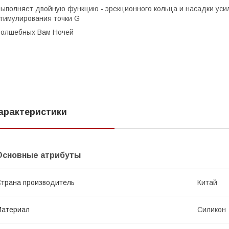
ыполняет двойную функцию - эрекционного кольца и насадки ус
тимулирования точки G
олшебных Вам Ночей
арактеристики
Основные атрибуты
трана производитель
Китай
Материал
Силикон