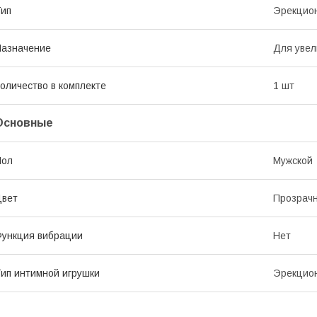
ип
Эрекцио
азначение
Для увел
оличество в комплекте
1 шт
Основные
Пол
Мужской
Цвет
Прозрач
ункция вибрации
Нет
ип интимной игрушки
Эрекцио