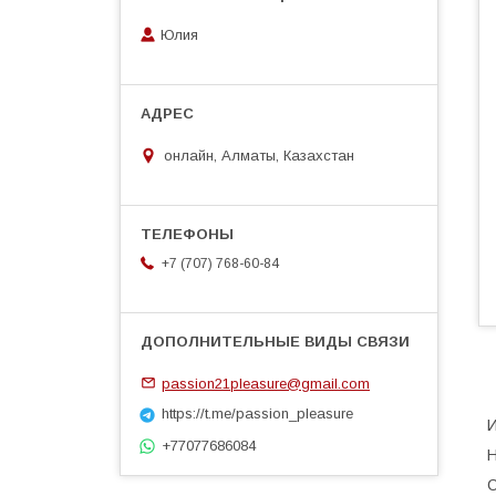
Юлия
онлайн, Алматы, Казахстан
+7 (707) 768-60-84
passion21pleasure@gmail.com
https://t.me/passion_pleasure
И
+77077686084
Н
С