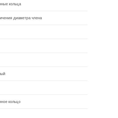
нные кольца
ичения диаметра члена
ный
нное кольцо