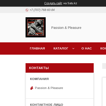
Создать сайт
на Satu.kz
+7 (707) 768-60-84
Passion & Pleasure
ГЛАВНАЯ
КАТАЛОГ
О НАС
КО
КОНТАКТЫ
Passion & Pleasure