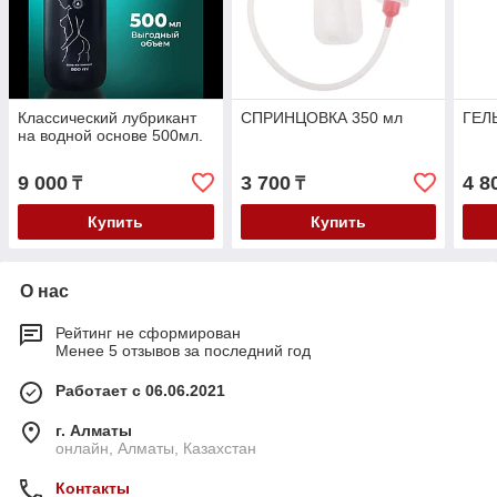
Классический лубрикант
СПРИНЦОВКА 350 мл
ГЕЛ
на водной основе 500мл.
9 000
3 700
4 8
₸
₸
Купить
Купить
О нас
Рейтинг не сформирован
Менее 5 отзывов за последний год
Работает с 06.06.2021
г. Алматы
онлайн, Алматы, Казахстан
Контакты