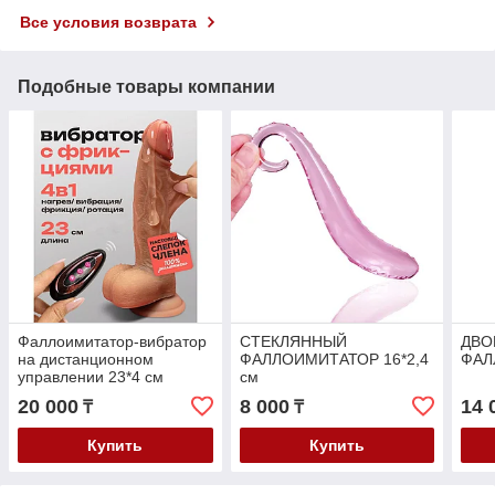
Все условия возврата
Подобные товары компании
Фаллоимитатор-вибратор
СТЕКЛЯННЫЙ
ДВО
на дистанционном
ФАЛЛОИМИТАТОР 16*2,4
ФАЛ
управлении 23*4 см
см
20 000
8 000
14 
₸
₸
Купить
Купить